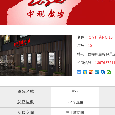
名称：
映前广告NO.10
序号：
10
特点：西靠凤凰岭风景
招商热线：
139768721
影院区域
三亚
总座位数
504个座位
所属商圈
三亚湾商圈