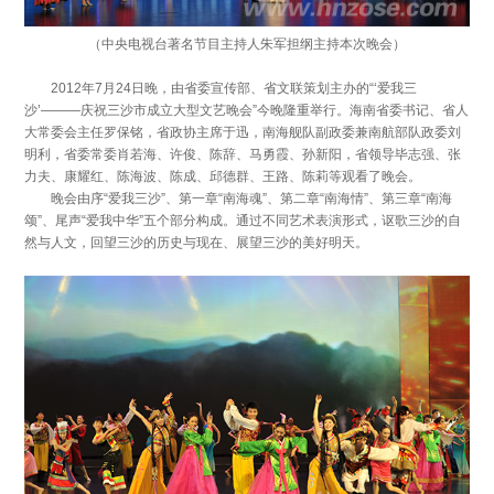
（中央电视台著名节目主持人朱军担纲主持本次晚会）
2012年7月24日晚，由省委宣传部、省文联策划主办的“‘爱我三
沙’———庆祝三沙市成立大型文艺晚会”今晚隆重举行。海南省委书记、省人
大常委会主任罗保铭，省政协主席于迅，南海舰队副政委兼南航部队政委刘
明利，省委常委肖若海、许俊、陈辞、马勇霞、孙新阳，省领导毕志强、张
力夫、康耀红、陈海波、陈成、邱德群、王路、陈莉等观看了晚会。
晚会由序“爱我三沙”、第一章“南海魂”、第二章“南海情”、第三章“南海
颂”、尾声“爱我中华”五个部分构成。通过不同艺术表演形式，讴歌三沙的自
然与人文，回望三沙的历史与现在、展望三沙的美好明天。