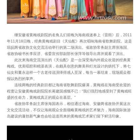
继安徽省黄梅戏剧院的名角儿们前晚为海南戏迷奉上《雷雨》后，2011
年11月18日晚，经典黄梅戏剧目《天仙配》再次唱响海南省歌舞剧院。这是
琼皖两省政协文化交流活动举行的第二场演出。省政协常务副主席张海国、
省政协秘书长李应济、省委宣传部副部长张萍等领导出席并观看了演出。
此次来海南交流演出的《天仙配》是一台深受海内外观众欢迎的经典黄
梅戏。优美唱腔和精湛表演，在颇具创意的舞美和灯光设计的烘托下，将七
仙女和董永这样一个古老传说演绎得感人至深，每当一幕结束，现场观众都
报以热烈的掌声。
连续两晚的经典剧目都让海南省歌舞剧院爆满，黄梅戏在海南受欢迎的
程度让安徽黄梅戏剧院院长蒋建国感慨不已：“我们强烈地感受到了黄梅戏旺
盛的生命力，黄梅戏真正的观众在基层。”
省政协常务副主席张海国表示，相信通过海南、安徽两省政协开展这次
文化交流活动，不仅让海南观众全面领略黄梅戏的艺术魅力，海南国际旅游
岛建设的蓬勃新气象也会给远道而来的黄梅戏艺术家们留下鲜活印象。