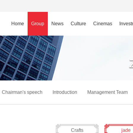
Home
Group
News
Culture
Cinemas
Inves
Chairman's speech
Introduction
Management Team
Crafts
jade