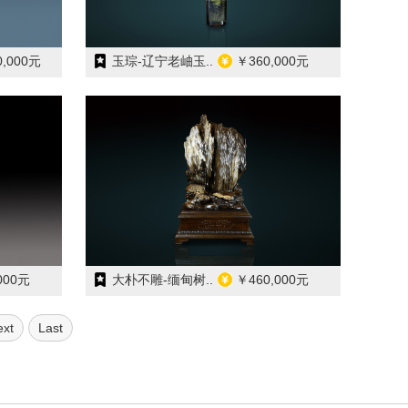
0,000元
玉琮-辽宁老岫玉..
￥360,000元
000元
大朴不雕-缅甸树..
￥460,000元
ext
Last