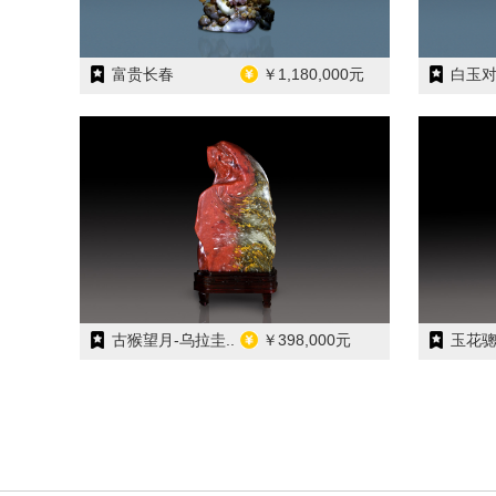
富贵长春
￥1,180,000元
白玉对
古猴望月-乌拉圭..
￥398,000元
玉花骢